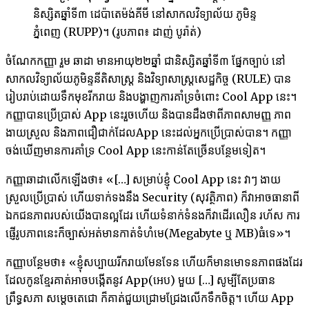
និស្សិត​ឆ្នាំ​ទី​៣ ដេប៉ាតេម៉ង់​គីមី នៅសាកល​វិទ្យាល័យ ភូមិន្ទ​
ភ្នំពេញ (RUPP)។ (រូបភាព៖ ដាញ់ បូរ៉ាត់)
ចំណែក​កញ្ញា រួម ឆាដា មាន​អាយុ​២២​ឆ្នាំ ជា​និស្សិត​ឆ្នាំ​ទី​៣ ផ្នែក​ច្បាប់ នៅ​
សាកល​វិទ្យាល័យ​ភូមិន្ទនីតិសាស្រ្ត និង​វិទ្យាសាស្រ្ត​សេដ្ឋកិច្ច (RULE) បាន​
រៀប​រាប់​ដោយ​ទឹក​មុខ​រីករាយ​ និងបង្ហាញ​ការ​គាំទ្រ​ចំពោះ Cool App នេះ។ ​
កញ្ញាបានប្រើប្រាស់ App នេះរួចហើយ និងបានដឹងថាពី​ភាព​សាមញ្ញ ភាព
ងាយ​ស្រួល និងភាព​ជឿ​ជាក់ដែលApp នេះដល់​អ្នក​ប្រើប្រាស់​បាន។ កញ្ញា
ចង់ឃើញមាន​ការ​គាំទ្រ Cool App នេះកាន់តែច្រើនបន្ថែមទៀត។
កញ្ញាឆាដា​លើកឡើង​ថា៖ «[…] សម្រាប់​ខ្ញុំ Cool App នេះ វាៗ ងាយ​
ស្រួល​ប្រើប្រាស់ ហើយ​ទាក់ទងនឹង Security (សុវត្ថិភាព) ក៏​វា​អាច​ធានា​ពី​
ឯកជនភាព​របស់​យើង​បាន​ល្អ​ដែរ ហើយ​ទំនាក់ទំនង​ក៏​វាដើរ​លឿន រហ័ស ការ​
ផ្ញើ​រូបភាព​នេះ​ក៏​ច្បាស់​អត់​មាន​កាត់​ទំហំ​មេ​(Megabyte ឬ MB)ធំ​ទេ»។
កញ្ញា​បន្ថែម​ថា៖ «ខ្ញុំ​សប្បាយ​រីករាយ​មែន​ទែន ហើយ​ក៏​មាន​មោទនភាព​ផង​ដែរ
ដែល​កូន​ខ្មែរ​គាត់​អាចបង្កើត​នូវ App(អេប) មួយ […] សូម្បីតែ​ប្រធាន​
ព្រឹទ្ធសភា សម្តេច​តេជោ ក៏​គាត់​ជួយ​ជ្រោម​ជ្រែង​លើកទឹក​ចិត្ត។ ហើយ App