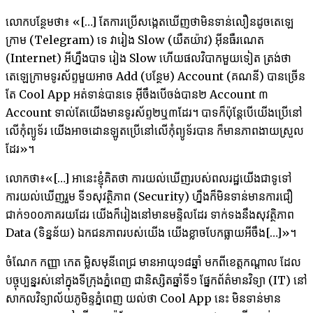
លោក​បន្ថែម​ថា៖ «[…] តែ​ការ​ប្រើ​សង្កេត​ឃើញ​ថា​មិន​ទាន់​លឿន​ដូច​តេឡេ
ក្រាម (Telegram) ទេ វារៀង Slow (យឺតយ៉ាវ) អ៊ីនធឺរណេត
(Internet) អីហ្នឹង​បាទ រៀង Slow ហើយ​ផល​វិបាក​មួយ​ទៀត ត្រង់​ថា​
តេឡេក្រាម​ទូរស័ព្ទ​មួយ​អាច Add (បន្ថែម) Account (គណនី) បាន​ច្រើន​
តែ Cool App អត់ទាន់​បាន​ទេ អ៊ីចឹង​បើ​ចង់​បាន​២ Account ៣
Account ទាល់តែ​យើង​មាន​ទូរស័ព្ទ​២ឬ៣ដែរ។ បាទ​ក៏ប៉ុន្តែ​បើ​យើង​ប្រើ​នៅ​
លើ​កុំព្យូទ័រ យើង​អាច​ដោនឡូត​ប្រើ​នៅ​លើ​កុំព្យូទ័រ​បាន ក៏​មាន​ភាព​ងាយ​ស្រួល
ដែរ»។
លោក​ថា៖«[…] អានេះ​ខ្ញុំ​គិត​ថា ការ​យល់​ឃើញ​របស់​ពលរដ្ឋ​យើង​ជា​ទូទៅ
ការ​យល់​ឃើញ​រួម ទី១សុវត្ថិភាព (Security) ហ្នឹង​ក៏​មិនទាន់​មាន​ការ​ជឿ
ជាក់​១០០​ភាគរយ​ដែរ យើង​ក៏​រៀង​នៅ​មាន​មន្ទិលដែរ​ ទាក់ទង​នឹង​សុវត្ថិភាព
Data (ទិន្នន័យ) ឯកជនភាព​របស់​យើង យើង​ខ្លាច​បែក​ធ្លាយ​អីចឹង[…]»។
ចំណែក​ កញ្ញា កេត ម្លិសមុនីពេជ្រ មាន​អាយុ​១៨ឆ្នាំ មក​ពី​ខេត្ត​កណ្តាល ដែល​
បច្ចុប្បន្ន​រស់​នៅ​ក្នុង​ទីក្រុង​ភ្នំពេញ ជា​និស្សិត​ឆ្នាំ​ទី​១ ផ្នែក​ព័ត៌មាន​វិទ្យា (IT) នៅ​
សាកល​វិទ្យាល័យ​ភូមិន្ទ​ភ្នំពេញ យល់ថា Cool App នេះ ​មិន​ទាន់​មាន​