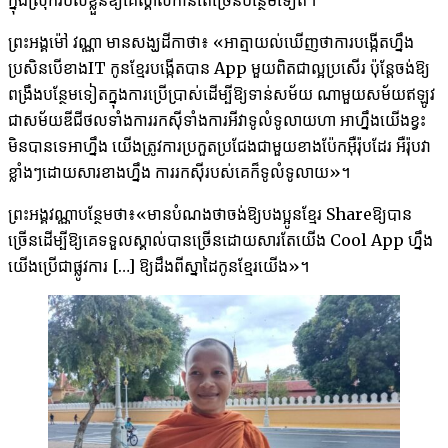
ព្រះអង្គ​ម៉ៅ វណ្ណា មាន​សង្ឃដីកាថា៖ ​«អាត្មា​យល់​ឃើញ​ថា​ការ​បង្កើត​ហ្នឹង
ប្រសិន​បើ​ខាង​IT កូន​ខ្មែរបង្កើត​បាន App មួយ​ពិត​ជា​ល្អ​ប្រសើរ ប៉ុន្តែ​ចង់​ឱ្យ​
ពង្រឹង​បន្ថែម​ទៀត​ក្នុង​ការ​ប្រើប្រាស់​ដើម្បី​ឱ្យ​ទាន់សម័យ ណា​មួយ​សម័យ​ឥឡូវ​
ជា​សម័យ​ឌីជីថល​ទាំង​ការ​រក​ស៊ី​ទាំង​ការ​អី​វា​ទូលំទូលាយ​ហា​ អា​ហ្នឹងយើង​ខ្វះ​
មិន​បាន​ទេ​អា​ហ្នឹង យើង​ត្រូវ​ការ​ប្រកួត​ប្រជែង​ជា​មួយ​ខាង​ប៉ែក​អ៊ឺរ៉ុប​ដែរ អឺរ៉ុប​វា​
ខ្លាំងៗដោយសារ​ខាង​ហ្នឹង ការ​រក​ស៊ី​របស់​គេ​ក៏​ទូលំទូលាយ​»។
ព្រះអង្គ​វណ្ណា​បន្ថែម​ថា៖«មាន​បំណង​ថា​ចង់​ឱ្យ​បងប្អូន​ខ្មែរ Shareឱ្យ​បាន​
ច្រើន​ដើម្បី​ឱ្យ​គេ​ទទួលស្គាល់​បាន​ច្រើន​ដោយសារ​តែ​យើង Cool App ហ្នឹង​
យើង​ប្រើ​ជា​ផ្លូវ​ការ […] ឱ្យ​ដឹង​ពី​ស្នា​ដៃ​កូន​ខ្មែរយើង»។