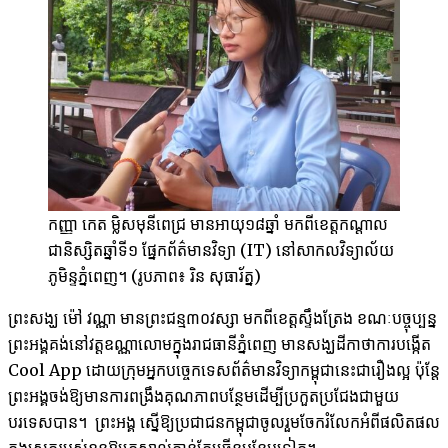
កញ្ញា កេត ម្លិសមុនីពេជ្រ មានអាយុ១៨ឆ្នាំ មកពីខេត្តកណ្តាល
ជានិស្សិតឆ្នាំទី១ ផ្នែកព័ត៌មានវិទ្យា (IT) នៅសាកលវិទ្យាល័យ
ភូមិន្ទភ្នំពេញ។ (រូបភាព៖ រិន សុធារ័ត្ន)
ព្រះសង្ឃ ម៉ៅ វណ្ណា មាន​ព្រះជន្ម​៣០​វស្សា មក​ពី​ខេត្ត​ស្ទឹងត្រែង ខណៈ​បច្ចុប្បន្ន
ព្រះអង្គ​គង់​នៅ​វត្ត​ឧណ្ណាលោម​ក្នុង​រាជធានីភ្នំពេញ មាន​សង្ឃ​ដីកាថាការបង្កើត
Cool App ដោយ​ក្រុម​អ្នក​បច្ចេកទេស​ព័ត៌មាន​វិទ្យា​កម្ពុជា​នេះ​ជា​រឿង​ល្អ ប៉ុន្តែ​
ព្រះអង្គ​ចង់​ឱ្យ​មានការពង្រឹងគុណភាព​បន្ថែម​ដើម្បី​ប្រកួត​ប្រជែង​ជា​មួយ​
បរទេស​បាន។ ព្រះអង្គ ​ស្នើ​ឱ្យ​ប្រជាជន​កម្ពុជា​ចូល​រួម​ចែករំលែកអំពី​ផលិតផល​
ក្នុង​ស្រុក​របស់​ខ្លួន​ឱ្យ​គេ​ស្គាល់​កាន់​តែ​ច្រើន​បន្ថែម​ទៀត។