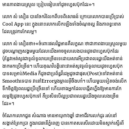
មាន​ភាពងាយ​ស្រួល​ ប្រៀបធៀប​ទៅ​ដូច​ហ្វេសប៊ុក​ដែរ​»។
លោក សំ សឿន បាន​ចែក​រំលែក​ពី​បទពិសោធ​ន៍ ក្រោយលោក​បាន​ប្រើប្រាស់
Cool App នេះ​ ក្នុងនោះលោកលើកឡើងទាំងចំណុចល្អ និងភាពខ្វះខាត
ដែល​ត្រូវ​ការកែ​លម្អ​។​
លោក​ សំ សឿន​ថា៖«ចំពោះ​ផល​វិជ្ជមាន​គឺ​លក្ខណៈ​ថា​ជា​ភាពងាយ​ស្រួល​មួយ​
ដូច​បណ្តាញ​សង្គម​មួយដែល​យើង​អាច​ចូល​លេង​បាន​ដូចជា​ហ្វេសប៊ុក​ដែរ
ប៉ុន្តែ​វា​អត់​សូវ​ជា​ទូលំទូលាយ​ច្រើន​ទេ​ដោយសារអី​ប្រជាពលរដ្ឋ​យើង​អត់​ទាន់​
ងាក​មក​ប្រើ​ច្រើន។ ហើយ​គុណ​វិបត្តិ​នោះ​វា​អត់​សូវ​ទូលំ​ទូលាយ​​ដូចហ្វេសប៊ុក​
បាទ​​សម្រាប់​Media ក៏​ដូចជា​ប្រព័ន្ធ​វីដេអូ​ដូច​ជា​ផុស(Post)ទៅ​វា​អត់​ទាន់​
Smooth​ទេបាទ ​វានៅ​Error​ម្តងម្កាល​អ៊ីចឹង​ហា៎។ ហើយ​មួយ​ទៀត​ចង់​លើក​
ទឹក​ចិត្ត​ឱ្យ​ពលរដ្ឋ​ប្រើ​ច្រើន​ទៅ ហើយ​ខាង​អ្នកដែល​បង្កើត​ហ្នឹង​ឱ្យ​មាន​ការ​កែ​
លម្អ​ឱ្យ​ដូច​ហ្វេសប៊ុក​ទៅ គឺ​ប្រសិន​បើ​ល្អ​ប្រជាពលរដ្ឋ​យើង​ចូល​លេងច្រើន​
ដែរ»។
ចំណែកលោកជួន សំណាង មានអាយុ៣៦ឆ្នាំ ជាអាជីវករលក់ដូរ រស់នៅ
សង្កាត់ព្រែកប្រា ក្នុង​រាជធានី​ភ្នំពេញ បានកោតសរសើរដោយមិន​ស្ទាក់ស្ទើរពី