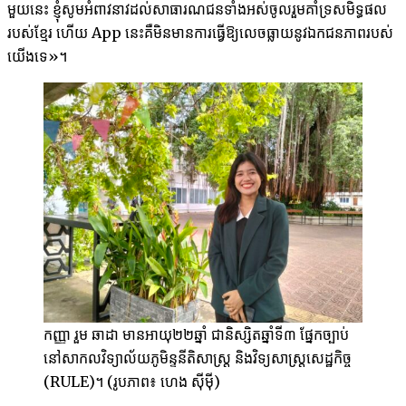
មួយ​នេះ ខ្ញុំ​សូម​អំពាវនាវ​ដល់​សាធារណជន​ទាំងអស់​ចូល​រួម​គាំ​ទ្រ​សមិទ្ធផល
របស់​ខ្មែរ ហើយ App នេះគឺ​មិន​មាន​ការ​ធ្វើ​ឱ្យ​លេច​ធ្លាយ​នូវ​ឯកជន​ភាព​របស់​
យើង​ទេ»។
កញ្ញា រួម ឆាដា មាន​អាយុ​២២​ឆ្នាំ ជា​និស្សិត​ឆ្នាំ​ទី​៣ ផ្នែក​ច្បាប់
នៅ​សាកល​វិទ្យាល័យ​ភូមិន្ទនីតិសាស្រ្ត និង​វិទ្យសាស្រ្ត​សេដ្ឋកិច្ច
(RULE)។ (រូបភាព៖ ហេង ស៊ីម៉ី)