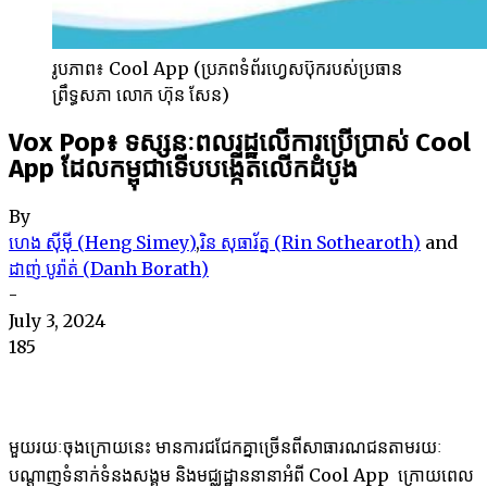
រូបភាព៖ Cool App (ប្រភពទំព័រហ្វេសប៊ុករបស់ប្រធាន
ព្រឹទ្ធសភា លោក ហ៊ុន សែន)
Vox Pop៖ ទស្សនៈពលរដ្ឋលើការប្រើប្រាស់ Cool
App ដែលកម្ពុជាទើបបង្កើតលើកដំបូង
By
ហេង ស៊ីម៉ី (Heng Simey)
,
រិន សុធារ័ត្ន (Rin Sothearoth)
and
ដាញ់ បូរ៉ាត់ (Danh Borath)
-
July 3, 2024
185
មួយ​រយៈ​ចុង​ក្រោយ​នេះ ​មាន​ការ​ជជែក​គ្នា​ច្រើន​ពី​សាធារណជន​តាម​រយៈ​
បណ្តាញ​ទំនាក់​ទំនង​សង្គម​ និងមជ្ឈដ្ឋាន​នានាអំពី Cool App ក្រោយ​ពេល​