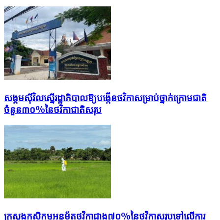
សង្គម​ស៊ីវិល​ស្នើ​​រដ្ឋាភិបាលឱ្យ​បង្កើន​ថវិកា​សម្រាប់​​ថ្នាក់​ក្រោម​ជាតិ​​
ចំនួន​​៣០%​​​​នៃ​ថវិកា​​ជាតិសរុប
ក្រសួងកសិកម្មអនុម័តថវិកាជាង៧០%នៃថវិកាសរុបទៅលើការ