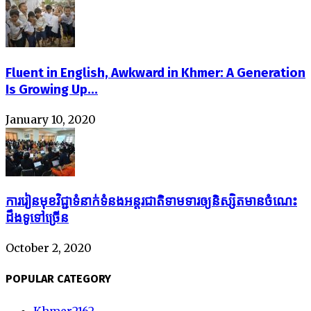
Fluent in English, Awkward in Khmer: A Generation
Is Growing Up...
January 10, 2020
ការរៀនមុខវិជ្ជាទំនាក់ទំនងអន្តរជាតិទាមទារឲ្យនិស្សិតមានចំណេះ
ដឹងទូទៅច្រើន
October 2, 2020
POPULAR CATEGORY
Khmer
2162