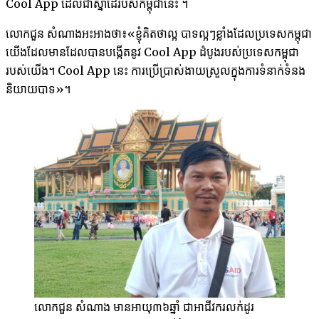
Cool App ដែលជាស្នាដៃរបស់កម្ពុជានេះ​ ។
លោកជួន សំណាងអះអាងថា៖«ខ្ញុំគិតថាល្អ បាទល្អៗខ្លាំងដែលប្រទេស​កម្ពុជា
យើងដែល​មានដែល​បានបង្កើតនូវ Cool App ដំបូងរបស់ប្រទេសកម្ពុជា
របស់យើង។ Cool App នេះ​ ការប្រើប្រាស់​ងាយស្រួល​ក្នុងការ​ទំនាក់ទំនង
និយាយបាទ»។
លោកជួន សំណាង មានអាយុ៣៦ឆ្នាំ ជាអាជីវករលក់ដូរ