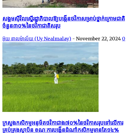
សង្គម​ស៊ីវិល​ស្នើ​​រដ្ឋាភិបាលឱ្យ​បង្កើន​ថវិកា​សម្រាប់​​ថ្នាក់​ក្រោម​ជាតិ​​
ចំនួន​​៣០%​​​​នៃ​ថវិកា​​ជាតិសរុប
អ៊ុយ នាលម៉ាល័យ (Uy Nealmalay)
-
November 22, 2024
0
ក្រសួងកសិកម្មអនុម័តថវិកាជាង៧០%នៃថវិកាសរុបទៅលើការ
គ្រប់គ្រងស្ថាប័ន ខណៈការបង្កើនដំណាំកសិកម្មមានតែ១៤%