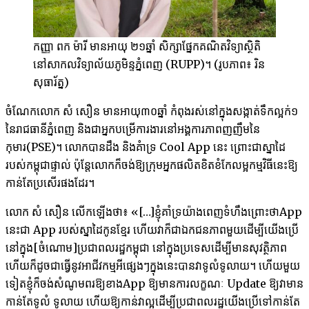
កញ្ញា​ ពក ម៉ារី មាន​អាយុ ២១ឆ្នាំ សិក្សា​ផ្នែក​គណិតវិទ្យា​ស្ថិតិ
នៅ​សាកល​វិទ្យាល័យ​ភូមិន្ទ​ភ្នំពេញ (RUPP)។ (រូបភាព៖ រិន
សុធារ័ត្ន)
ចំណែក​លោក សំ សឿន មាន​អាយុ​៣០​ឆ្នាំ កំពុង​រស់​នៅ​ក្នុង​សង្កាត់​ទឹកល្អក់១​
នៃ​រាជធានី​ភ្នំពេញ និង​ជា​អ្នក​បម្រើ​ការងារ​នៅ​អង្គការ​ភាព​ញញឹម​នៃ​
កុមារ(PSE)។ លោក​បាន​ដឹង និង​គំាទ្រ Cool App នេះ ព្រោះ​ជា​ស្នាដៃ​
របស់​កម្ពុជា​ផ្ទាល់ ប៉ុន្តែ​លោក​ក៏​ចង់​ឱ្យ​ក្រុម​អ្នកផលិត​ខិតខំ​​កែ​លម្អ​​កម្មវិធីនេះ​​ឱ្យ​
កាន់តែ​ប្រសើរ​​ផង​ដែរ។
លោក សំ សឿន ​លើក​ឡើង​ថា៖ «[…]​ខ្ញុំ​គាំទ្រ​យ៉ាង​ពេញ​ទំហឹង​ព្រោះថា​App
នេះ​ជា App របស់​ស្នាដៃ​កូន​ខ្មែរ ហើយ​វា​ក៏​ជា​ឯកជន​ភាព​មួយ​ដើម្បី​យើង​ប្រើ​
នៅ​ក្នុង[ចំណោម]ប្រជាពលរដ្ឋ​កម្ពុជា​ នៅ​ក្នុង​ប្រទេស​ដើម្បី​មាន​សុវត្ថិភាព
ហើយ​ក៏​ដូច​ជា​ធ្វើ​នូវ​អាជីវកម្ម​អី​ផ្សេងៗ​ក្នុងនេះ​បាន​វា​ទូលំទូលាយ។ ហើយ​មួយ​
ទៀត​ខ្ញុំ​ក៏​ចង់​សំណូម​ពរ​ឱ្យ​ខាង​App ឱ្យ​មាន​ការ​លក្ខណៈ Update ឱ្យ​វា​មាន​
កាន់តែ​ទូលំ ទូលាយ ហើយ​ឱ្យ​កាន់​វា​ល្អ​ដើម្បី​ប្រជាពលរដ្ឋ​យើង​ប្រើ​ទៅ​កាន់​តែ​