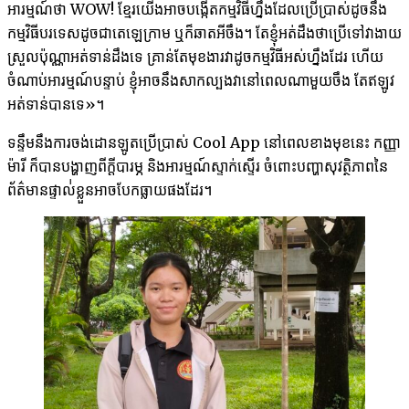
អារម្មណ៍​ថា WOW! ខ្មែរយើង​អាច​បង្កើត​កម្មវិធី​ហ្នឹង​ដែល​ប្រើប្រាស់​ដូច​នឹង​
កម្មវិធី​បរទេស​ដូចជា​តេឡេក្រាម ឬក៏​ឆាត​អីចឹង។ តែ​ខ្ញុំ​អត់​ដឹង​ថា​ប្រើ​ទៅ​វា​ងាយ​
ស្រួល​ប៉ុណ្ណា​អត់​ទាន់​ដឹង​ទេ គ្រាន់​តែ​មុខ​ងារ​វា​ដូច​កម្មវិធី​អស់​ហ្នឹង​ដែរ ហើយ​
ចំណាប់​អារម្មណ៍​បន្ទាប់ ខ្ញុំ​អាច​នឹង​សាកល្បង​វា​នៅ​ពេល​ណា​មួយ​ចឹង​ តែ​ឥឡូវ​
អត់​ទាន់បាន​ទេ»។
ទន្ទឹមនឹង​ការ​ចង់​ដោនឡូត​ប្រើប្រាស់ Cool App នៅ​ពេល​ខាង​មុខ​នេះ កញ្ញា​
ម៉ារី ក៏​បាន​បង្ហាញ​ពី​ក្តីបារម្ភ និង​អារម្មណ៍​ស្ទាក់ស្ទើរ ចំពោះ​បញ្ហា​សុវត្ថិភាព​នៃ​
ព័ត៌មាន​ផ្ទាល់់​ខ្លួន​អាច​បែក​ធ្លាយ​ផង​ដែរ។