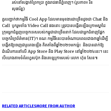
រស់នៅសង្កាត់ព្រែកប្រា ក្នុងរាជធានីភ្នំពេញ។ (រូបភាព៖ រិន
សុធារ័ត្ន)
គួរ​បញ្ជាក់​ថា​កម្មវិធី Cool App ដែល​មាន​មុខងារជា​ច្រើន​ដូច​ជា Chat និង
Call បូករួមទាំង Video Call ផង​នោះ ត្រូវ​បាន​បង្កើត​ឡើង​ក្រោម​ស្នាដៃ
ក្រុម​អ្នក​ជំនួញ​បច្ចេកទេស​របស់​កម្ពុជាជា​ច្រើន​នាក់ ដែល​ជាអ្នក​ជំនាញ​ផ្នែក​
បច្ចេក​វិទ្យា​ព័ត៌មាន(IT)។ ខណៈ​កម្មវិធី​នេះ​បាន​ចំណាយ​ពេល​ជាង​៣​ឆ្នាំ​ដើម្បី​
បង្កើត​ឱ្យ​ចេញ​ជា​រូបរាងឡើង គិតតាំង​ពី​ឆ្នាំ​២០២១មកម្ល៉េះ ​ និង​បាន​ដាក់​ឱ្យ​
ដំណើរ​ការ​នៅ​លើ App Store និង Play Store នៅឆ្នាំ២០២៤នេះ។ នេះ​
បើ​យោង​តាម​ទំព័រ​ហ្វេស​ប៊ុក និងតេឡេក្រាម​របស់ លោក ហ៊ុន សែន៕
RELATED ARTICLES
MORE FROM AUTHOR