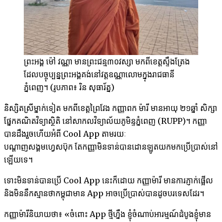
ព្រះអង្គ ម៉ៅ វណ្ណា មានព្រះជន្ម៣០វស្សា មកពីខេត្តស្ទឹងត្រែង
ដែលបច្ចុប្បន្នព្រះអង្គគង់​នៅវត្តឧណ្ណាលោម​ក្នុងរាជធានី
ភ្នំពេញ។ (រូបភាព៖ រិន សុធារ័ត្ន)
និស្សិត​ស្រី​ម្នាក់​ទៀត មក​ពី​ខេត្ត​ព្រៃវែង កញ្ញា​ពក ម៉ារី មាន​អាយុ ២១ឆ្នាំ សិក្សា​
ផ្នែក​គណិតវិទ្យា​ស្ថិតិ នៅ​សាកល​វិទ្យាល័យ​ភូមិន្ទ​ភ្នំពេញ (RUPP)។ កញ្ញា​
បាន​ដឹង​រួច​ហើយ​អំពី Cool App តាម​រយៈ
បណ្តាញ​សង្គម​ហ្វេសប៊ុក តែ​កញ្ញា​មិន​ទាន់​បាន​ដោនឡូត​យក​មក​ប្រើប្រាស់​នៅ​
ឡើយ​ទេ។
ទោះ​មិន​ទាន់​បាន​ប្រើ Cool App នេះ​ក៏​ដោយ កញ្ញា​ម៉ារី​ ​​មាន​ការ​ភ្ញាក់​ផ្អើល
និងមិន​​នឹក​ស្មាន​ថា​កម្ពុជា​មាន App អាច​ប្រើប្រាស់បាន​ដូច​បរទេស​ដែរ។
កញ្ញា​ម៉ារី​និយាយ​ថា៖ «ចំពោះ App ថ្មី​ហ្នឹង ខ្ញុំ​ចំណាប់​អារម្មណ៍​ដំបូង​ខ្ញុំ​មាន​