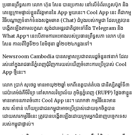
ប្រធានព្រឹទ្ធសភា លោក ហ៊ុន សែន បាន​ប្រកាស នៅ​លើ​ទំព័រ​ហ្វេសប៊ុក និង
តេឡេក្រាមផ្ទាល់​ខ្លួនពីវត្តមាននៃ App មួយនេះ។ Cool App នេះ គឺជាកម្ម
វិធីបណ្តាញ​ទំនាក់​ទំនង​សង្គម​ឆាត (Chat) ដំបូង​របស់​កម្ពុជា ដែល​ត្រូវ​បាន​
បង្កើត​ឡើង​តាម​លក្ខណៈ​ស្តង់ដារ​អន្តរជាតិ​ដូច​ទៅ​នឹង Telegram និង​
What App។ នេះបើតាមការអះអាងរបស់​ប្រធានព្រឹទ្ធសភា លោក ហ៊ុន
សែន កាល​ពី​ថ្ងៃ​ទី​២១ ខែ​មិថុនា ឆ្នាំ​២០២៤កន្លងទៅ។
Newsroom Cambodia បាន​​សម្ភាសប្រជាពលរដ្ឋចំនួន​៧នាក់ ​
​ដែល​
រស់នៅ​ក្នុង​រាជ​ធានី​​ភ្នំពេញ​ជុំវិញការ​យល់​ឃើញ​ចំពោះ​ការ​ប្រើប្រាស់ Cool
App ថ្មីនេះ។
លោក ប្រាក់ សុថេព្វ មាន​អាយុ​២២​ឆ្នាំ មក​ពី​ខេត្ត​បាត់តំបង ជា​និស្សិត​ឆ្នាំ​ទី​៣
ដេប៉ាតេម៉ង់​គីមីវិទ្យា នៅសាកល​វិទ្យាល័យ ភូមិន្ទ​ភ្នំពេញ (RUPP) ថ្លែងថាខ្លួន
មានមោទនភាពចំពោះ Cool App នេះ។ លោកថា កម្មវិធីនេះមាន
សារៈសំខាន់​​ ​ហើយប្រជាជន​កម្ពុជាអាចប្រើប្រាស់ដោយទុកចិត្តបាន
ដោយសារ​​កម្ម​វិធី​នេះ ត្រូវបាន​បង្កើត​ឡើង​ដោយ​ក្រុម​អ្នក​ជំនាញ​បច្ចេកទេស​
របស់​កម្ពុជា​ផ្ទាល់។