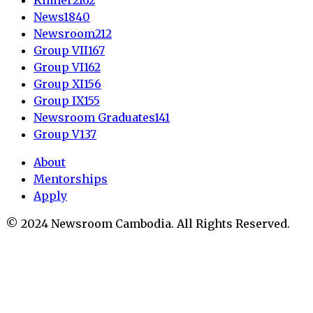
News
1840
Newsroom
212
Group VII
167
Group VI
162
Group XI
156
Group IX
155
Newsroom Graduates
141
Group V
137
About
Mentorships
Apply
© 2024 Newsroom Cambodia. All Rights Reserved.