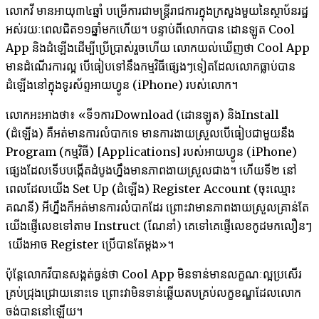
លោក​វី មាន​អាយុ​៣៤​ឆ្នាំ បម្រើការជា​មន្រ្តី​រាជការក្នុង​ក្រសួង​មួយ​នៃ​ស្ថាប័ន​រដ្ឋ​
អស់​រយៈពេល​ជិត​១១ឆ្នាំ​មក​ហើយ​។ បន្ទាប់​ពី​លោក​បាន ដោនឡូត Cool
App និង​ដំឡើងដើម្បី​ប្រើប្រាស់​រួចហើយ លោកយល់​ឃើញ​ថា ​Cool App
មានដំណើរ​ការ​ល្អ បើ​ធៀប​ទៅ​នឹង​កម្មវិធី​ផ្សេងៗ​ទៀត​ដែល​លោក​ធ្លាប់​បាន​
ដំឡើងនៅ​ក្នុង​ទូរស័ព្ទ​អាយហ្វូន (iPhone) របស់​លោក។
លោក​អះអាង​ថា៖ «ទី១​ការ​Download (ដោនឡូត) និង​Install
(ដំឡើង) គឺ​អត់​មាន​ការ​លំបាក​ទេ មានការ​ងាយ​ស្រួល​បើ​ធៀប​ជា​មួយ​នឹង
Program (កម្មវិធី) [Applications] របស់​អាយហ្វូន (iPhone)
ផ្សេង​ដែល​ទើប​បង្កើត​ដំបូង​ហ្នឹង​មាន​ភាព​ងាយ​ស្រួល​ជាង​។ ហើយ​ទី​២ នៅ​
ពេល​ដែល​យើង Set Up (ដំឡើង) Register Account (ចុះ​ឈ្មោះ​
គណនី) អី​ហ្នឹង​ក៏​អត់​មាន​ការ​លំបាក​ដែរ ព្រោះ​វា​មានភាពងាយ​ស្រួល​គ្រាន់តែ​
យើង​ផ្ញើ​លេខ​ទៅ​តាម Instruct (ណែនាំ) គេ​ទៅ​គេ​ផ្ញើ​លេខ​កូដ​មក​លឿនៗ
យើង​អាច Register ប្រើ​បាន​តែ​ម្តង»។
ប៉ុន្តែ​លោក​វីបាន​សង្កត់​ធ្ងន់​ថា Cool App មិន​ទាន់​មាន​លក្ខណៈ​ល្អ​ប្រសើរ​
គ្រប់​ជ្រុងជ្រោយនោះទេ ព្រោះ​វា​មិន​ទាន់​ឆ្លើយ​តប​គ្រប់​លក្ខខណ្ឌ​ដែល​លោក​
ចង់​បាន​នៅ​ឡើយ។