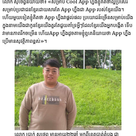
លោក សុថេព្វ​និយាយ​ថា៖ «សម្រាប់ Cool App ហ្នឹង​ខ្ញុំ​គិត​ថា​ល្អ​ប្រសើរ​
សម្រាប់​ប្រជាជន​ខ្មែរដោយសារ​តែ App ហ្នឹង​ជា App របស់​ខ្មែរ​យើង។
ហើយ​មួយ​ទៀត​ខ្ញុំ​គិត​ថា App ហ្នឹង​វា​ផ្តល់​ផល ប្រយោជន៍​ច្រើន​សម្រាប់​យើង
ក្នុង​នាម​យើង​ជា​កូន​ខ្មែរ​យើង​គួរ​តែ​ជួយ​គាំ​ទ្រ​អ្វីៗ​ដែល​ខ្មែរ​យើង​អ្នកបង្កើត ទើប​
វា​មាន​ភាព​រីក​ចម្រើន ហើយ​App ហ្នឹង​ដូច​តាម​ខ្ញុំ​ឮ​គេ​និយាយ​ថា App ហ្នឹង​
ប្រើ​មាន​សុវត្ថិភាព​ខ្ពស់»។
លោក ប្រាក់ សុថេព្វ មាន​អាយុ​២២​ឆ្នាំ មក​ពី​ខេត្ត​បាត់តំបង ជា​