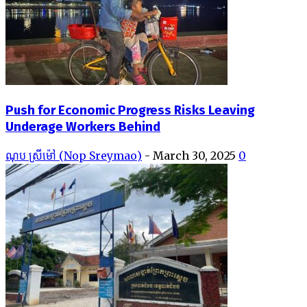
Push for Economic Progress Risks Leaving
Underage Workers Behind
ណុប ស្រីម៉ៅ (Nop Sreymao)
-
March 30, 2025
0