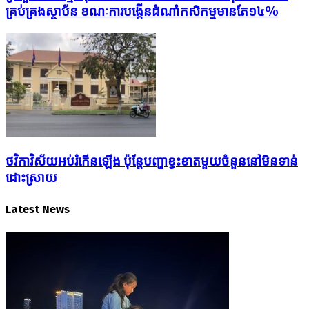
គ្រប់គ្រងស្ថាប័ន ខណៈការបង្កើនដំណាំកសិកម្មមានតែ១៤%
ថវិកា​វិស័យអប់រំ​កើនឡើង​ ប៉ុន្ដែបញ្ហា​ខ្វះខាតមួយចំនួន​នៅ​មិន​ទាន់​
ដោះស្រាយ
Latest News