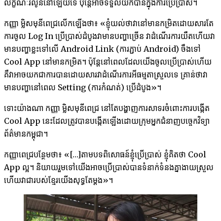
លក្ខណៈ​រលូន​នៅ​ឡើយ​ទេ ប៉ុន្តែ​អាចទទួល​យក​បាន​ក្នុង​ការ​ប្រើប្រាស់។
កញ្ញា ​ម្លិសមុនីពេជ្រ​លើក​ឡើង​ថា៖ «ខ្ញុំ​យល់​ថា​វា​នៅ​មាន​កម្រិត​ដោយសារ​តែ​
ការ​ចូល Log In ប្រើប្រាស់​ដំបូង​វា​មាន​បញ្ហា​ច្រើន វា​ដំណើរ​ការ​យឺត​ហើយ​វា​
មាន​បញ្ហា​ខ្លះ​ទៅ​លើ Android Link (ការ​ភ្ជាប់ Android) ចឹង​ទៅ
Cool App នៅ​មាន​កម្រិត។ ប៉ុន្តែ​នៅ​ពេល​ដែល​យើង​ចូល​ប្រើប្រាស់​ហើយ
គឺ​វាអាច​យក​ជា​ការ​បាន​ដោយសារ​វា​ដំណើរ​ការ​អី​ធម្មតា​ស្រួល​ទេ គ្រាន់​ថា​វា​
មាន​បញ្ហា​នៅ​ពេល Setting (ការកំណត់) ប្រើ​ដំបូង»។
ទោះយ៉ាងណា កញ្ញា ​ម្លិសមុនីពេជ្រ នៅ​តែ​បង្ហាញ​ការ​សាទរ​ចំពោះ​ការ​បង្កើត
Cool App នេះ​ដែលត្រូវបានបង្កើតឡើងដោយ​ក្រុម​អ្នក​ជំនាញ​បច្ចេកវិទ្យា​
ព័ត៌មាន​កម្ពុជា។
កញ្ញា​ពេជ្រ​បន្ថែម​ថា៖ «[…]តាម​បទពិសោធន៍​ខ្ញុំ​ប្រើប្រាស់ ​ខ្ញុំ​គិត​ថា Cool
App ល្អ។ និយាយ​រួមទៅយើង​អាច​ប្រើប្រាស់​បាន​ទំនាក់ទំនង​គ្នា​ងាយ​ស្រួល
ហើយ​វា​ជា​របស់​ខ្មែរ​យើង​សុទ្ធ​តែ​ម្តង»។